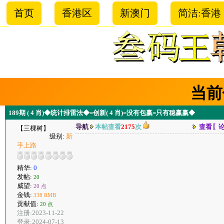
首页
香港区
新澳门
简洁:香港
当前
189期 ( 4 肖)◆统计排雷法◆=创新( 4 肖)=没有包赢=只有稳赢赢◆
导航
本帖查看
2175
次
查看〖
【三棵树】
级别:
新
手上路
精华:
0
发帖:
20
威望:
20 点
金钱:
338 RMB
贡献值:
20 点
注册:2023-11-22
登录:2024-07-13