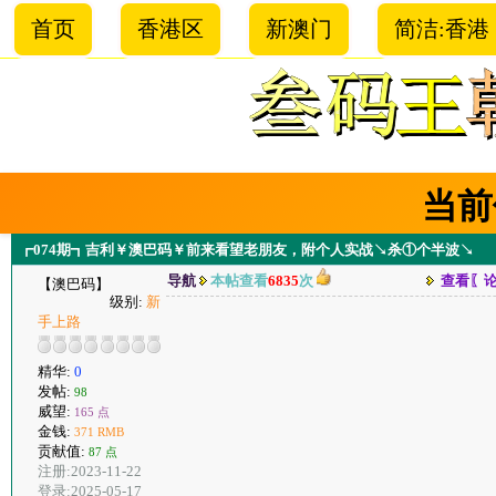
首页
香港区
新澳门
简洁:香港
当前
┏074期┓吉利￥澳巴码￥前来看望老朋友，附个人实战↘杀①个半波↘
导航
本帖查看
6835
次
查看〖
【澳巴码】
级别:
新
手上路
精华:
0
发帖:
98
威望:
165 点
金钱:
371 RMB
贡献值:
87 点
注册:2023-11-22
登录:2025-05-17