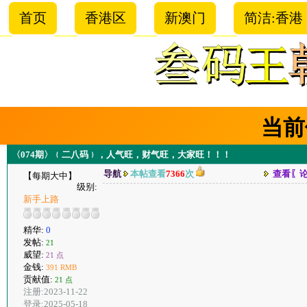
首页
香港区
新澳门
简洁:香港
当前
〈074期〉﹛二八码﹜，人气旺，财气旺，大家旺！！！
导航
本帖查看
7366
次
查看〖
【每期大中】
级别:
新手上路
精华:
0
发帖:
21
威望:
21 点
金钱:
391 RMB
贡献值:
21 点
注册:2023-11-22
登录:2025-05-18