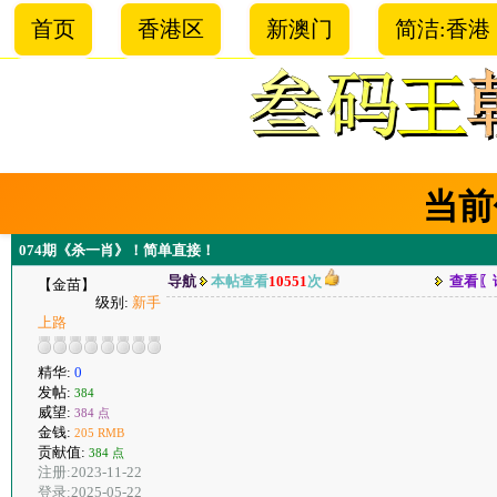
首页
香港区
新澳门
简洁:香港
当前
074期《杀一肖》！简单直接！
导航
本帖查看
10551
次
查看〖
【金苗】
级别:
新手
上路
精华:
0
发帖:
384
威望:
384 点
金钱:
205 RMB
贡献值:
384 点
注册:2023-11-22
登录:2025-05-22