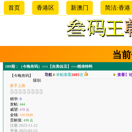
首页
香港区
新澳门
简洁:香港
当前
189期：（今晚有码）===【吉美凶丑】===精准特料
导航
本帖查看
2685
次
查看〖
【今晚有码】
级别:
新手上路
精华:
0
发帖:
444
威望:
478 点
金钱:
338 RMB
贡献值:
438 点
注册:2023-11-22
登录:2025-02-22