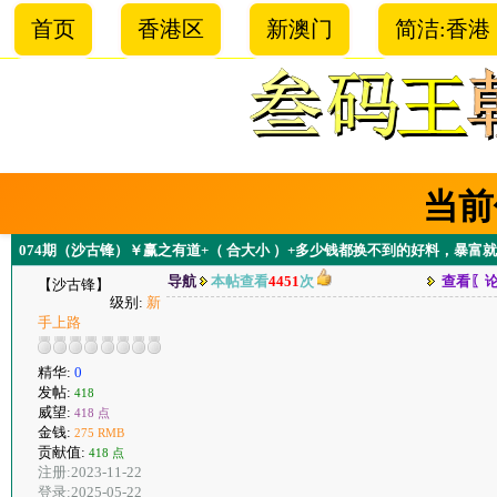
首页
香港区
新澳门
简洁:香港
当前
074期（沙古锋）￥赢之有道+（ 合大小 ）+多少钱都换不到的好料，暴富
导航
本帖查看
4451
次
查看〖
【沙古锋】
级别:
新
手上路
精华:
0
发帖:
418
威望:
418 点
金钱:
275 RMB
贡献值:
418 点
注册:2023-11-22
登录:2025-05-22