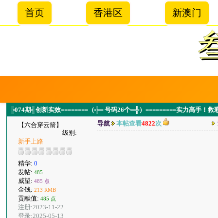
首页
香港区
新澳门
╠074期╣创新实效========（╬═ 号码26个═╬）=========实力高手
导航
本帖查看
4822
次
【六合穿云箭】
级别:
新手上路
精华:
0
发帖:
485
威望:
485 点
金钱:
213 RMB
贡献值:
485 点
注册:2023-11-22
登录:2025-05-13