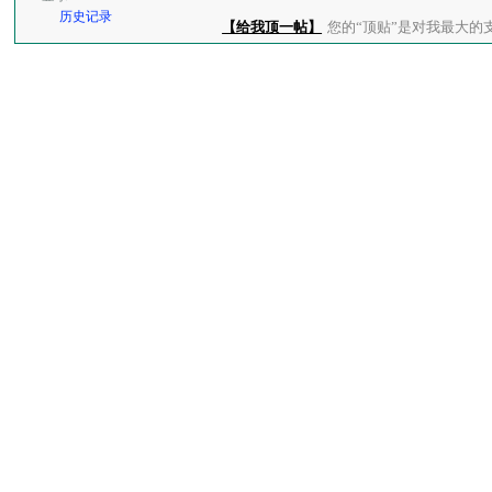
历史记录
【给我顶一帖】
您的“顶贴”是对我最大的支持