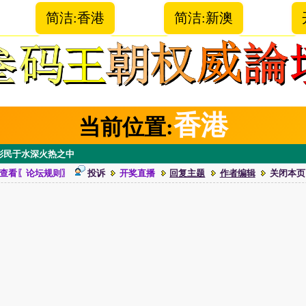
简洁:香港
简洁:新澳
香港
当前位置:
！救彩民于水深火热之中
查看〖论坛规则〗
投诉
开奖直播
回复主题
作者编辑
关闭本页