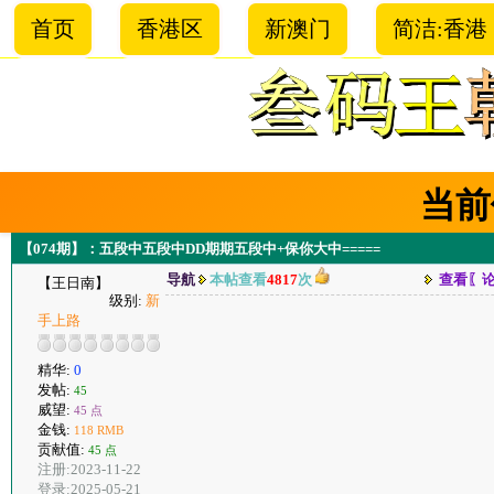
首页
香港区
新澳门
简洁:香港
当前
【074期】：五段中五段中DD期期五段中+保你大中=====
导航
本帖查看
4817
次
查看〖
【王日南】
级别:
新
手上路
精华:
0
发帖:
45
威望:
45 点
金钱:
118 RMB
贡献值:
45 点
注册:2023-11-22
登录:2025-05-21