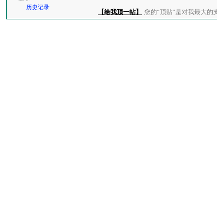
历史记录
【给我顶一帖】
您的“顶贴”是对我最大的支持