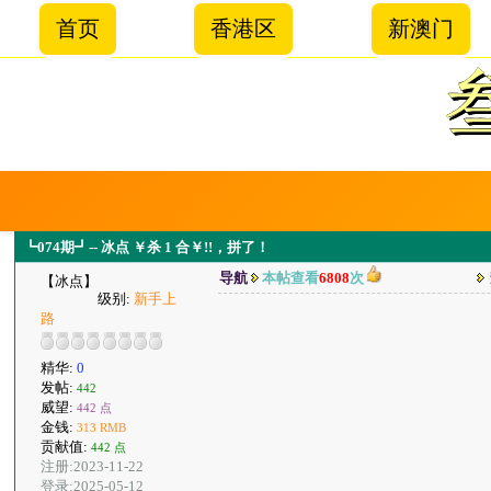
首页
香港区
新澳门
┗074期┛-- 冰点 ￥杀 1 合￥!!，拼了！
导航
本帖查看
6808
次
【冰点】
级别:
新手上
路
精华:
0
发帖:
442
威望:
442 点
金钱:
313 RMB
贡献值:
442 点
注册:2023-11-22
登录:2025-05-12