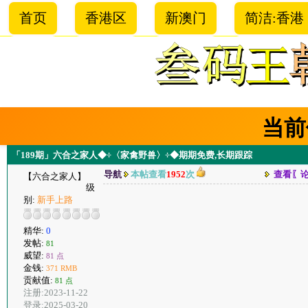
首页
香港区
新澳门
简洁:香港
当前
「189期」六合之家人◆÷〈家禽野兽〉÷◆期期免费,长期跟踪
导航
本帖查看
1952
次
查看〖
【六合之家人】
级
别:
新手上路
精华:
0
发帖:
81
威望:
81 点
金钱:
371 RMB
贡献值:
81 点
注册:2023-11-22
登录:2025-03-20