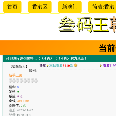
首页
香港区
新澳门
简洁:香港
当前
┏189期┓原创资料…〈《 4 肖》〈《 4 肖》实力见证！
导航
本帖查看
3410
次
查看〖
【极限新人】
级别:
新手上路
精华:
0
发帖:
0
威望:
0 点
金钱:
419 RMB
贡献值:
0 点
注册:2023-11-22
登录:1970-01-01