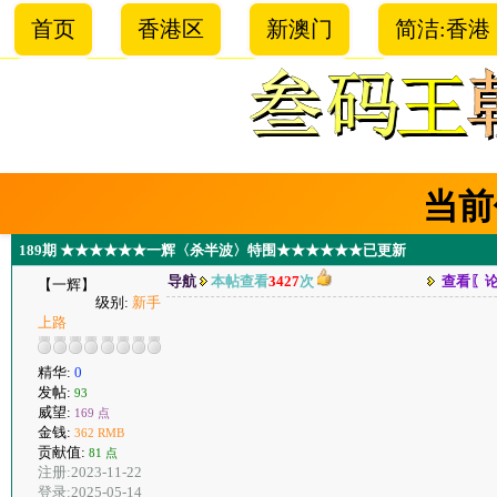
首页
香港区
新澳门
简洁:香港
当前
189期 ★★★★★★一辉〈杀半波〉特围★★★★★★已更新
导航
本帖查看
3427
次
查看〖
【一辉】
级别:
新手
上路
精华:
0
发帖:
93
威望:
169 点
金钱:
362 RMB
贡献值:
81 点
注册:2023-11-22
登录:2025-05-14