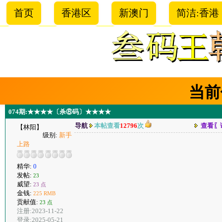
首页
香港区
新澳门
简洁:香港
当前
074期:★★★★〔杀⑧码〕★★★★
导航
本帖查看
12796
次
查看〖
【林阳】
级别:
新手
上路
精华:
0
发帖:
23
威望:
23 点
金钱:
225 RMB
贡献值:
23 点
注册:2023-11-22
登录:2025-05-21