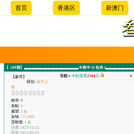
首页
香港区
新澳门
〖189期〗▃▃▃▃▃▃▃▃▃▃▃▃▃▃今夜中≮3 色肖≯▃▃▃▃▃▃
导航
本帖查看
2584
次
【豪哥】
级别:
新手上
路
精华:
0
发帖:
1
威望:
1 点
金钱:
135 RMB
贡献值:
1 点
注册:2023-11-22
登录:2025-03-21