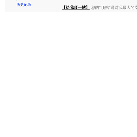
历史记录
【给我顶一帖】
您的“顶贴”是对我最大的支持