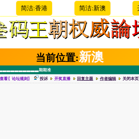
简洁:香港
简洁:新澳
新澳
当前位置:
▃▃▃▃▃▃▃▃▃▃▃期期准
查看〖论坛规则〗
投诉
开奖直播
回复主题
作者编辑
关闭本页