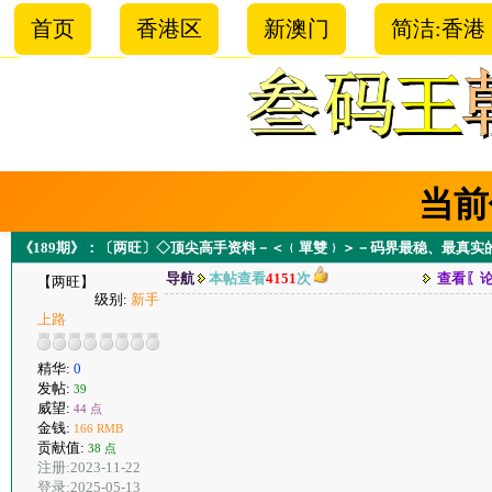
首页
香港区
新澳门
简洁:香港
当前
《189期》：〔两旺〕◇顶尖高手资料－＜﹛單雙﹜＞－码界最稳、最真实
导航
本帖查看
4151
次
查看〖
【两旺】
级别:
新手
上路
精华:
0
发帖:
39
威望:
44 点
金钱:
166 RMB
贡献值:
38 点
注册:2023-11-22
登录:2025-05-13