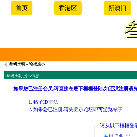
首页
香港区
新澳门
叁码王朝
» 论坛提示
叁码王朝 提示信息
如果您已注册会员,请直接在底下框框登陆,如还没注册请
帖子ID非法
如果您已注册,请先登录论坛即可游览帖子
请从以下框框登
用户名