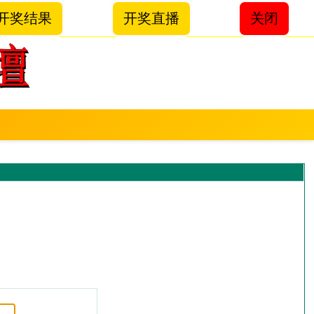
开奖结果
开奖直播
关闭