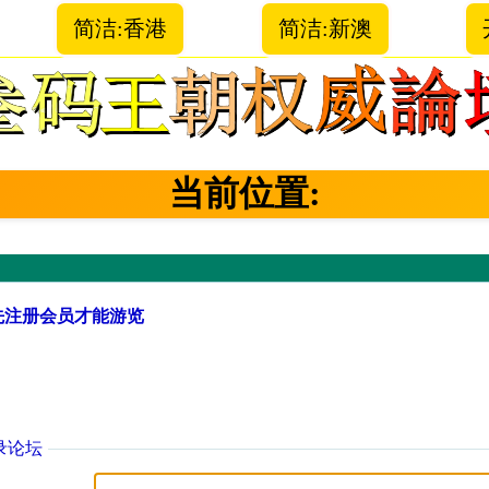
简洁:香港
简洁:新澳
当前位置:
先注册会员才能游览
录论坛