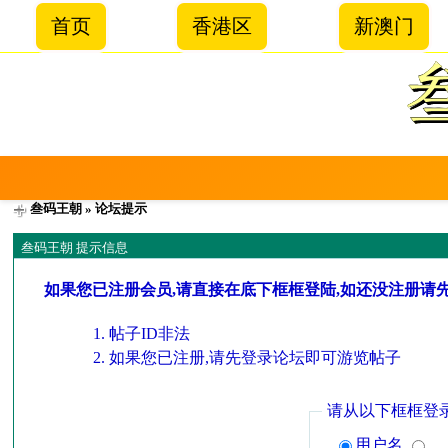
首页
香港区
新澳门
叁码王朝
» 论坛提示
叁码王朝 提示信息
如果您已注册会员,请直接在底下框框登陆,如还没注册请
帖子ID非法
如果您已注册,请先登录论坛即可游览帖子
请从以下框框登
用户名