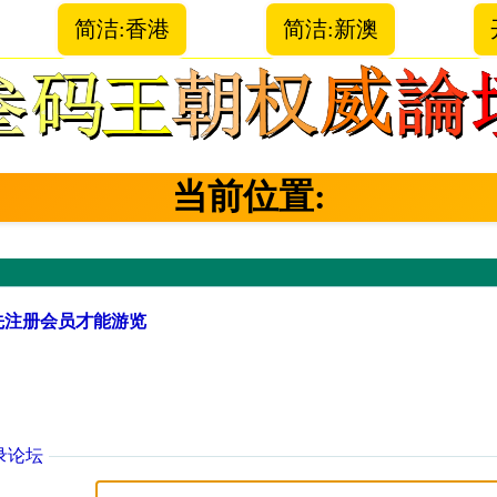
简洁:香港
简洁:新澳
当前位置:
先注册会员才能游览
录论坛