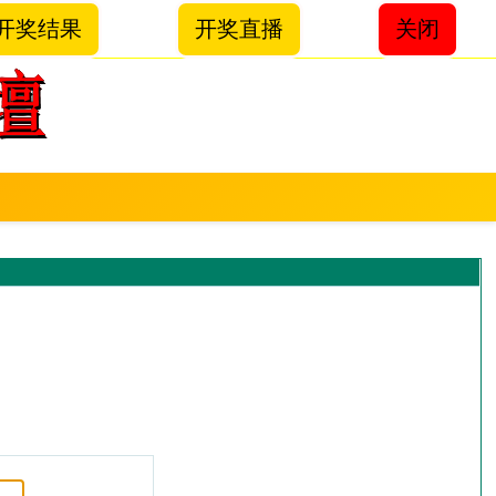
开奖结果
开奖直播
关闭