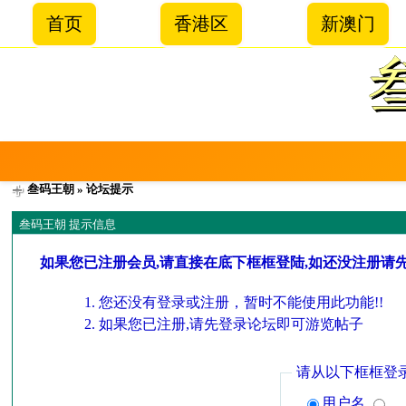
首页
香港区
新澳门
叁码王朝
» 论坛提示
叁码王朝 提示信息
如果您已注册会员,请直接在底下框框登陆,如还没注册请
您还没有登录或注册，暂时不能使用此功能!!
如果您已注册,请先登录论坛即可游览帖子
请从以下框框登
用户名